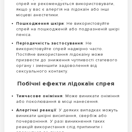
спрей не рекомендується використовувати,
якщо у вас є алергія на лідокаїн або інші
місцеві анестетики.
Пошкодження шкіри
: Не використовуйте
спрей на пошкодженій або подразненій шкірі
пеніса.
Періодичність застосування
: Не
використовуйте спрей надмірно часто.
Постійне використання лідокаїну може
призвести до зниження чутливості статевого
органу і зменшити задоволення від
сексуального контакту.
Побічні ефекти лідокаїн спрея
Тимчасове оніміння
: Може виникати оніміння
або поколювання в місці нанесення.
Алергічні реакції
: У деяких випадках можуть
виникати шкірні висипання, свербіж або
почервоніння. У разі виникнення таких
реакцій використання слід припинити і