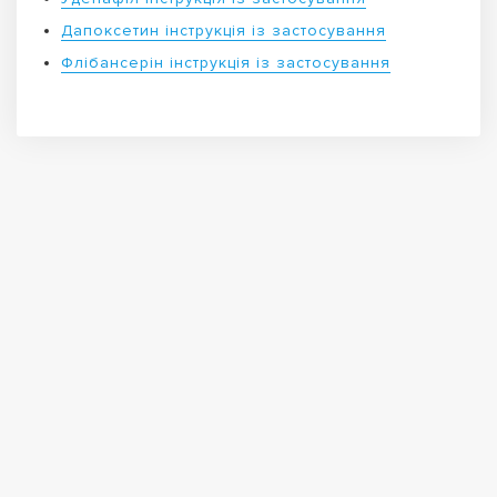
Дапоксетин інструкція із застосування
Флібансерін інструкція із застосування