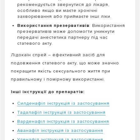
рекомендується звернутися до лікаря,
особливо якщо ви маєте хронічні
захворювання або приймаєте інші ліки.
Використання презервативів
: Використання
презервативів може допомогти уникнути
передачі анестетика партнеру під час
статевого акту.
Лідокаїн спрей – ефективний засіб для
подовження статевого акту, що може значно
покращити якість сексуального життя при
правильному і помірному використанні.
Інші інструкції до препаратів:
Силденафіл інструкція із застосування
Тадалафіл інструкція із застосування
Варденафіл інструкція із застосування
Аванафіл інструкція із застосування
Уденафіл інструкція із застосування