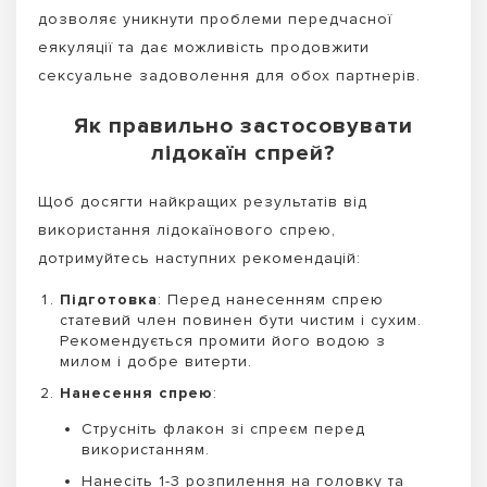
дозволяє уникнути проблеми передчасної
еякуляції та дає можливість продовжити
сексуальне задоволення для обох партнерів.
Як правильно застосовувати
лідокаїн спрей?
Щоб досягти найкращих результатів від
використання лідокаїнового спрею,
дотримуйтесь наступних рекомендацій:
Підготовка
: Перед нанесенням спрею
статевий член повинен бути чистим і сухим.
Рекомендується промити його водою з
милом і добре витерти.
Нанесення спрею
:
Струсніть флакон зі спреєм перед
використанням.
Нанесіть 1-3 розпилення на головку та