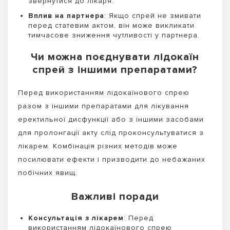
звернутися до лікаря.
Вплив на партнера
: Якщо спрей не змивати
перед статевим актом, він може викликати
тимчасове зниження чутливості у партнера.
Чи можна поєднувати лідокаїн
спрей з іншими препаратами?
Перед використанням лідокаїнового спрею
разом з іншими препаратами для лікування
еректильної дисфункції або з іншими засобами
для пролонгації акту слід проконсультуватися з
лікарем. Комбінація різних методів може
посилювати ефекти і призводити до небажаних
побічних явищ.
Важливі поради
Консультація з лікарем
: Перед
використанням лідокаїнового спрею