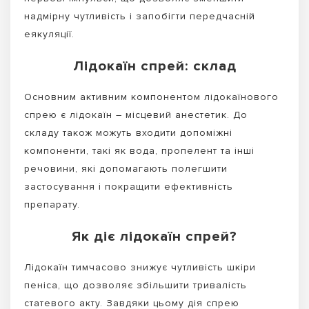
надмірну чутливість і запобігти передчасній
еякуляції.
Лідокаїн спрей: склад
Основним активним компонентом лідокаїнового
спрею є лідокаїн – місцевий анестетик. До
складу також можуть входити допоміжні
компоненти, такі як вода, пропелент та інші
речовини, які допомагають полегшити
застосування і покращити ефективність
препарату.
Як діє лідокаїн спрей?
Лідокаїн тимчасово знижує чутливість шкіри
пеніса, що дозволяє збільшити тривалість
статевого акту. Завдяки цьому дія спрею