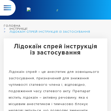
ГОЛОВНА
ІНСТРУКЦІЇ
ЛІДОКАЇН СПРЕЙ ІНСТРУКЦІЯ ІЗ ЗАСТОСУВАННЯ
Лідокаїн спрей інструкція
із застосування
Лідокаїн спрей – це анестетик для зовнішнього
застосування, призначений для зниження
чутливості статевого члена і, відповідно,
подовження часу статевого акту. Препарат
містить лідокаїн – активну речовину, яка є
місцевим анестетиком і тимчасово блокує
нервові імпульси, що дозволяє зменшити