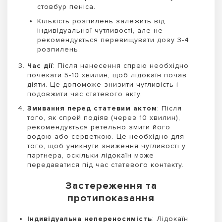
стовбур пеніса.
Кількість розпилень залежить від
індивідуальної чутливості, але не
рекомендується перевищувати дозу 3-4
розпилень.
Час дії
: Після нанесення спрею необхідно
почекати 5-10 хвилин, щоб лідокаїн почав
діяти. Це допоможе знизити чутливість і
подовжити час статевого акту.
Змивання перед статевим актом
: Після
того, як спрей подіяв (через 10 хвилин),
рекомендується ретельно змити його
водою або серветкою. Це необхідно для
того, щоб уникнути зниження чутливості у
партнера, оскільки лідокаїн може
передаватися під час статевого контакту.
Застереження та
протипоказання
Індивідуальна непереносимість
: Лідокаїн