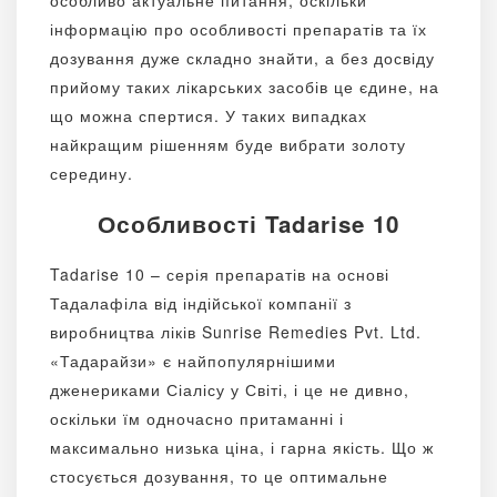
особливо актуальне питання, оскільки
інформацію про особливості препаратів та їх
дозування дуже складно знайти, а без досвіду
прийому таких лікарських засобів це єдине, на
що можна спертися. У таких випадках
найкращим рішенням буде вибрати золоту
середину.
Особливості Tadarise 10
Tadarise 10 – серія препаратів на основі
Тадалафіла від індійської компанії з
виробництва ліків Sunrise Remedies Pvt. Ltd.
«Тадарайзи» є найпопулярнішими
дженериками Сіалісу у Світі, і це не дивно,
оскільки їм одночасно притаманні і
максимально низька ціна, і гарна якість. Що ж
стосується дозування, то це оптимальне