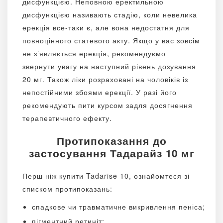
дисфункцією. Неповною еректильною
дисфункцією називають стадію, коли невелика
ерекція все-таки є, але вона недостатня для
повноцінного статевого акту. Якщо у вас зовсім
не з’являється ерекція, рекомендуємо
звернути увагу на наступний рівень дозування
20 мг. Також ліки розраховані на чоловіків із
непостійними збоями ерекції. У разі його
рекомендують пити курсом задля досягнення
терапевтичного ефекту.
Протипоказання до
застосування Тадарайз 10 мг
Перш ніж купити Tadarise 10, ознайомтеся зі
списком протипоказань:
спадкове чи травматичне викривлення пеніса;
пігментний ретиніт;