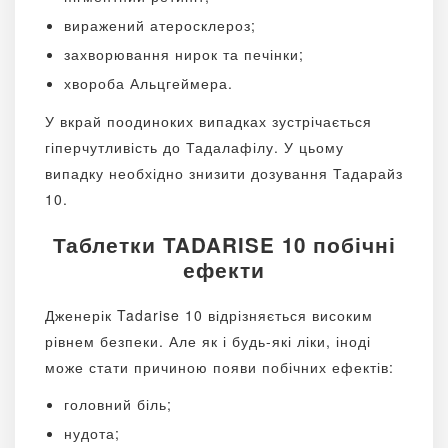
виражений атеросклероз;
захворювання нирок та печінки;
хвороба Альцгеймера.
У вкрай поодиноких випадках зустрічається
гіперчутливість до Тадалафілу. У цьому
випадку необхідно знизити дозування Тадарайз
10.
Таблетки TADARISE 10 побічні
ефекти
Дженерік Tadarise 10 відрізняється високим
рівнем безпеки. Але як і будь-які ліки, іноді
може стати причиною появи побічних ефектів:
головний біль;
нудота;