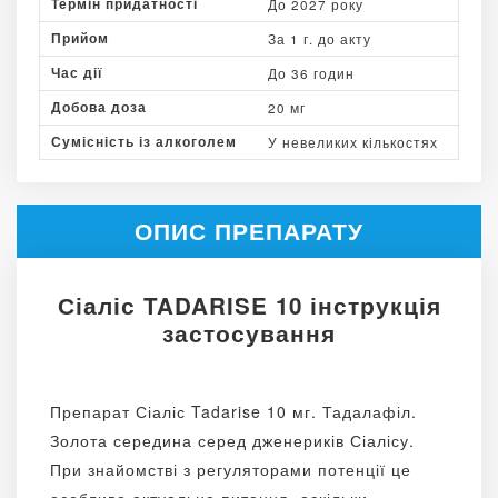
Термін придатності
До 2027 року
Прийом
За 1 г. до акту
Час дії
До 36 годин
Добова доза
20 мг
Сумісність із алкоголем
У невеликих кількостях
ОПИС ПРЕПАРАТУ
Сіаліс TADARISE 10 інструкція
застосування
Препарат Сіаліс Tadarise 10 мг. Тадалафіл.
Золота середина серед дженериків Сіалісу.
При знайомстві з регуляторами потенції це