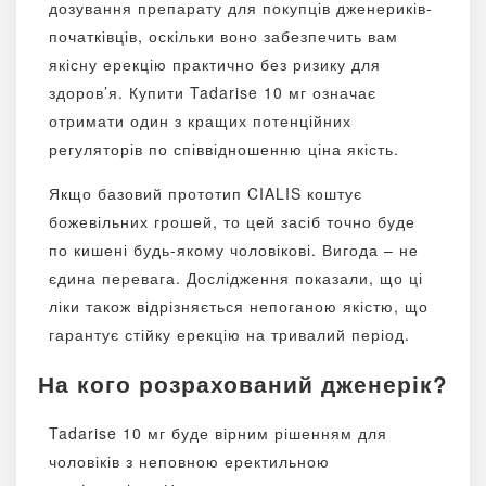
дозування препарату для покупців дженериків-
початківців, оскільки воно забезпечить вам
якісну ерекцію практично без ризику для
здоров’я. Купити Tadarise 10 мг означає
отримати один з кращих потенційних
регуляторів по співвідношенню ціна якість.
Якщо базовий прототип CIALIS коштує
божевільних грошей, то цей засіб точно буде
по кишені будь-якому чоловікові. Вигода – не
єдина перевага. Дослідження показали, що ці
ліки також відрізняється непоганою якістю, що
гарантує стійку ерекцію на тривалий період.
На кого розрахований дженерік?
Tadarise 10 мг буде вірним рішенням для
чоловіків з неповною еректильною