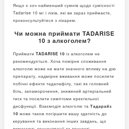
Якщо є хоч найменший сумнів щодо сумісності
Tadarise 10 мг і ліків, які ви зараз приймаєте,
проконсультуйтеся з лікарем.
Чи можна приймати TADARISE
10 з алкоголем?
Приймати
TADARISE 10
із алкоголем не
рекомендується. Хоча помірне споживання
алкоголю може не мати значного впливу на дію
препарату, надмірне вживання може посилити
побічні ефекти тадалафілу, такі як головний
біль, запаморочення, знижений артеріальний
тиск та посилити симптоми еректильної
дисфункції. Взаємодія алкоголю та
Тадарайз
10
може також погіршити вашу здатність до
керування та виконання інших завдань, що
вимагають концентрації та точності.