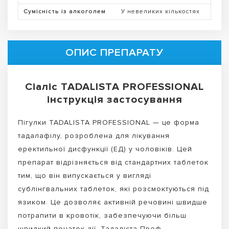
Сумісність із алкоголем
У невеликих кількостях
ОПИС ПРЕПАРАТУ
Сіаліс TADALISTA PROFESSIONAL
інструкція застосування
Пігулки TADALISTA PROFESSIONAL — це форма
тадалафілу, розроблена для лікування
еректильної дисфункції (ЕД) у чоловіків. Цей
препарат відрізняється від стандартних таблеток
тим, що він випускається у вигляді
сублінгвальних таблеток, які розсмоктуються під
язиком. Це дозволяє активній речовині швидше
потрапити в кровотік, забезпечуючи більш
швидкий початок дії. Тадаліста Проф