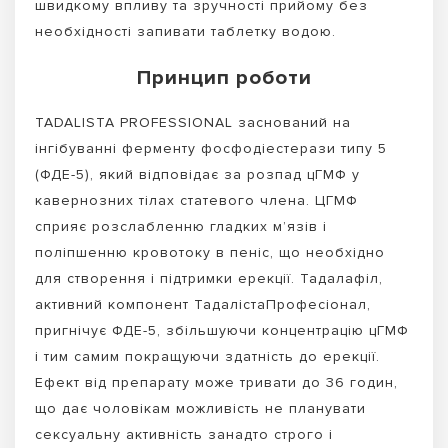
швидкому впливу та зручності прийому без
необхідності запивати таблетку водою.
Принцип роботи
TADALISTA PROFESSIONAL заснований на
інгібуванні ферменту фосфодіестерази типу 5
(ФДЕ-5), який відповідає за розпад цГМФ у
кавернозних тілах статевого члена. ЦГМФ
сприяє розслабленню гладких м’язів і
поліпшенню кровотоку в пеніс, що необхідно
для створення і підтримки ерекції. Тадалафіл,
активний компонент ТадалістаПрофесіонал,
пригнічує ФДЕ-5, збільшуючи концентрацію цГМФ
і тим самим покращуючи здатність до ерекції.
Ефект від препарату може тривати до 36 годин,
що дає чоловікам можливість не планувати
сексуальну активність занадто строго і