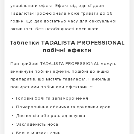
уповільнити ефект. Ефект від однієї дози
Тадаліста-Професіонала може тривати до 36
годин, що дає достатньо часу для сексуальної
активності без необхідності поспішати.
Таблетки TADALISTA PROFESSIONAL
побічні ефекти
При прийомі TADALISTA PROFESSIONAL можуть
виникнути побічні ефекти, подібні до інших
препаратів, що містять тадалафіл. Найбільш
поширеними побічними ефектами є:
Головні болі та запаморочення
Почервоніння обличчя та припливи крові
Диспепсія або розлад шлунка
Закладеність носа
Болі в м’язах і спині