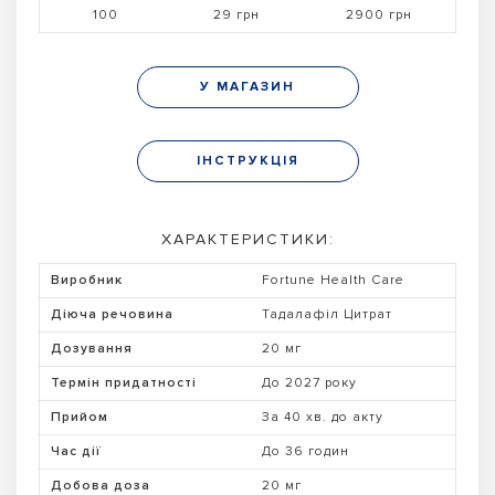
100
29 грн
2900 грн
У МАГАЗИН
ІНСТРУКЦІЯ
ХАРАКТЕРИСТИКИ:
Виробник
Fortune Health Care
Діюча речовина
Тадалафіл Цитрат
Дозування
20 мг
Термін придатності
До 2027 року
Прийом
За 40 хв. до акту
Час дії
До 36 годин
Добова доза
20 мг