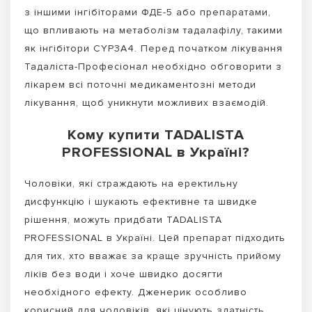
з іншими інгібіторами ФДЕ-5 або препаратами,
що впливають на метаболізм тадалафілу, такими
як інгібітори CYP3A4. Перед початком лікування
Тадаліста-Професіонал необхідно обговорити з
лікарем всі поточні медикаментозні методи
лікування, щоб уникнути можливих взаємодій.
Кому купити TADALISTA
PROFESSIONAL в Україні?
Чоловіки, які страждають на еректильну
дисфункцію і шукають ефективне та швидке
рішення, можуть придбати TADALISTA
PROFESSIONAL в Україні. Цей препарат підходить
для тих, хто вважає за краще зручність прийому
ліків без води і хоче швидко досягти
необхідного ефекту. Дженерик особливо
корисний для чоловіків, які цінують здатність