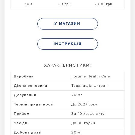
100
29 грн
2900 грн
У МАГАЗИН
ІНСТРУКЦІЯ
ХАРАКТЕРИСТИКИ:
Виробник
Fortune Health Care
Діюча речовина
Тадалафіл Цитрат
Дозування
20 мг
Термін придатності
До 2027 року
Прийом
За 40 хв. до акту
Час дії
До 36 годин
Добова доза
20 мг