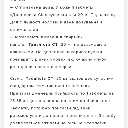
— Оптимальна доза. У кожній таблетці
«Дженерика Сіалісу» міститься 20 мг Тадалафілу.
Для більшості чоловіків дане дозування є
оптимальним.
— Можливість вживання спиртних
напоїв.
Тадаліста CT
20 мг не взаємодіє з
алкоголем. Це дозволяє використовувати
препарат у різних умовах, включаючи клуби,
ресторани, приватні вечірки.
Сіаліс
Tadalista CT
20 мг відповідає сучасним
стандартам ефективності та безпеки.
Препарат дженерик приймають по 1 таблетці за
25-35 хв до запланованої інтимної близькості.
Таблетку потрібно покласти під язик і
розсмоктувати до повного розчинення. За добу
дозволяється вживати не більше 1 таблетки.