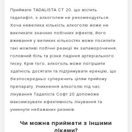
Приймати TADALISTA CT 20, що містить
тадалафіл, з алкоголем не рекомендується.
Хоча невелика кількість алкоголю може не
викликати значних побічних ефектів, його
вживання у великих кількостях може посилити
такі можливі побічні реакції як запаморочення,
головний біль та різке падіння артеріального
тиску. Крім того, алкоголь може погіршити
здатність досягати та підтримувати ерекцію, що
безпосередньо суперечить цілям прийому
препарату. Уникнення алкоголю під час
лікування Тадаліста Софт 20 допоможе
максимізувати ефективність лікування та
уникнути небажаних ризиків.
Чи можна приймати з іншими
ліками?