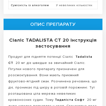
Сумісність із алкоголем
У невеликих кількостях
ОПИС ПРЕПАРАТУ
Сіаліс TADALISTA CT 20 інструкція
застосування
Продукт для підняття потенції Сіаліс
Tadalista
CT
20 мг діє швидше за звичайний Сіаліс.
Пігулки нового препарату призначені для
розсмоктування. Вони мають приємний
фруктово-ягідний смак. Розчинена речовина, що
діє, проникає під шкіру в ротовій порожнині. Тут
розташована ціла мережа невеликих
кровоносних судин. Тому
Тадаліста Софт
20 мг
дуже швидко потрапляє у кров. Стандартна доза