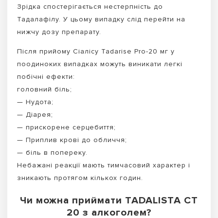
Зрідка спостерігається нестерпність до
Тадалафілу. У цьому випадку слід перейти на
нижчу дозу препарату.
Після прийому Сіалісу Tadarise Pro-20 мг у
поодиноких випадках можуть виникати легкі
побічні ефекти:
головний біль;
— Нудота;
— Діарея;
— прискорене серцебиття;
— Приплив крові до обличчя;
— біль в попереку.
Небажані реакції мають тимчасовий характер і
зникають протягом кількох годин.
Чи можна приймати TADALISTA CT
20 з алкоголем?