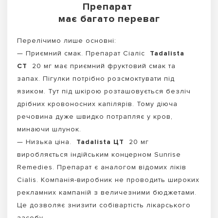
Препарат
має багато переваг
Перелічимо лише основні:
— Приємний смак. Препарат Сіаліс
Tadalista
CT
20 мг має приємний фруктовий смак та
запах. Пігулки потрібно розсмоктувати під
язиком. Тут під шкірою розташовується безліч
дрібних кровоносних капілярів. Тому діюча
речовина дуже швидко потрапляє у кров,
минаючи шлунок.
— Низька ціна.
Tadalista ЦТ
20 мг
виробляється індійським концерном Sunrise
Remedies. Препарат є аналогом відомих ліків
Cialis. Компанія-виробник не проводить широких
рекламних кампаній з величезними бюджетами.
Це дозволяє знизити собівартість лікарського
засобу.