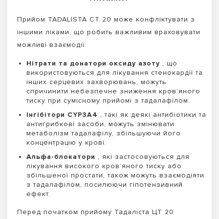
Прийом TADALISTA CT 20 може конфліктувати з
іншими ліками, що робить важливим враховувати
можливі взаємодії:
Нітрати та донатори оксиду азоту
, що
використовуються для лікування стенокардії та
інших серцевих захворювань, можуть
спричинити небезпечне зниження кров’яного
тиску при сумісному прийомі з тадалафілом.
Інгібітори CYP3A4
, такі як деякі антибіотики та
антигрибкові засоби, можуть змінювати
метаболізм тадалафілу, збільшуючи його
концентрацію у крові.
Альфа-блокатори
, які застосовуються для
лікування високого кров’яного тиску або
збільшеної простати, також можуть взаємодіяти
з тадалафілом, посилюючи гіпотензивний
ефект.
Перед початком прийому Тадаліста ЦТ 20