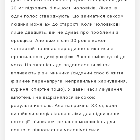
20 мг підходить більшості чоловіків. Лікарі в
один голос стверджують, що займатися сексом
людина може аж до старості. Коли чоловікові
лише двадцять, він не думає про проблеми з
ерекцією. Але вже після 30 років кожен
четвертий починає періодично стикатися з
еректильною дисфункцією. Вікові зміни тут ні до
чого. На здатність до задоволення жінок
впливають різні чинники (сидячий спосіб життя,
фізичне перенапруга, неправильне харчування,
куріння, спиртне тощо). У давні часи лікування
імпотенції не відрізнялося високою
результативністю. Але наприкінці XX ст, коли
винайшли спеціалізовані ліки для підвищення
потенції, з’явилася реальна можливість для
повного відновлення чоловічої сили.