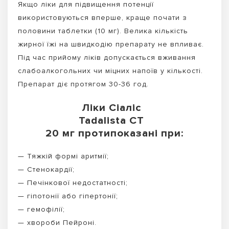
Якщо ліки для підвищення потенції
використовуються вперше, краще почати з
половини таблетки (10 мг). Велика кількість
жирної їжі на швидкодію препарату не впливає.
Під час прийому ліків допускається вживання
слабоалкогольних чи міцних напоїв у кількості.
Препарат діє протягом 30-36 год.
Ліки Сіаліс
Tadalista CT
20 мг протипоказані при:
— Тяжкій формі аритмії;
— Стенокардії;
— Печінкової недостатності;
— гіпотонії або гіпертонії;
— гемофілії;
— хвороби Пейроні.