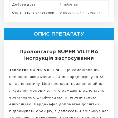
Добова доза
1 таблетка
Сумісність із алкоголем
У невеликих кількостях
ОПИС ПРЕПАРАТУ
Пролонгатор SUPER VILITRA
інструкція застосування
Таблетки SUPER VILITRA
— це комбінований
препарат, який містить 20 мг варденафілу та 60
мг дапоксетину. Цей препарат призначений для
лікування чоловіків, які страждають одночасно
еректильною дисфункцією та передчасною
еякуляцією. Варденафіл допомагає досягти і
підтримувати ерекцію, а дапоксетин збільшує час
до еякуляції, покращуючи контроль над нею і