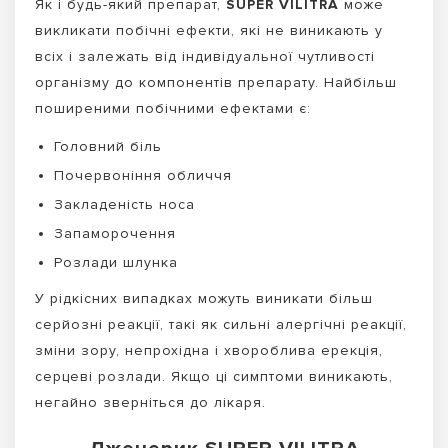
Як і будь-який препарат,
SUPER VILITRA
може
викликати побічні ефекти, які не виникають у
всіх і залежать від індивідуальної чутливості
організму до компонентів препарату. Найбільш
поширеними побічними ефектами є:
Головний біль
Почервоніння обличчя
Закладеність носа
Запаморочення
Розлади шлунка
У рідкісних випадках можуть виникати більш
серйозні реакції, такі як сильні алергічні реакції,
зміни зору, непрохідна і хвороблива ерекція,
серцеві розлади. Якщо ці симптоми виникають,
негайно зверніться до лікаря.