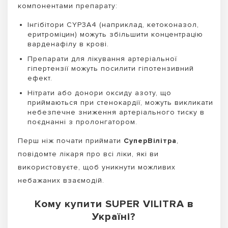
компонентами препарату:
Інгібітори CYP3A4 (наприклад, кетоконазол,
еритроміцин) можуть збільшити концентрацію
варденафілу в крові.
Препарати для лікування артеріальної
гіпертензії можуть посилити гіпотензивний
ефект.
Нітрати або донори оксиду азоту, що
приймаються при стенокардії, можуть викликати
небезпечне зниження артеріального тиску в
поєднанні з пролонгатором.
Перш ніж почати приймати
СуперВілітра
,
повідомте лікаря про всі ліки, які ви
використовуєте, щоб уникнути можливих
небажаних взаємодій.
Кому купити SUPER VILITRA в
Україні?