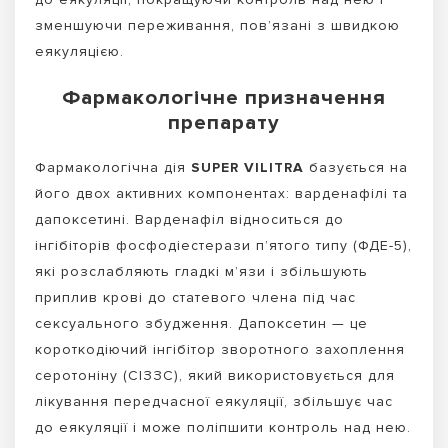
зменшуючи переживання, пов’язані з швидкою
еякуляцією.
Фармакологічне призначення
препарату
Фармакологічна дія
SUPER VILITRA
базується на
його двох активних компонентах: варденафілі та
дапоксетині. Варденафіл відноситься до
інгібіторів фосфодіестерази п’ятого типу (ФДЕ-5),
які розслабляють гладкі м’язи і збільшують
приплив крові до статевого члена під час
сексуального збудження. Дапоксетин — це
короткодіючий інгібітор зворотного захоплення
серотоніну (СІЗЗС), який використовується для
лікування передчасної еякуляції, збільшує час
до еякуляції і може поліпшити контроль над нею.