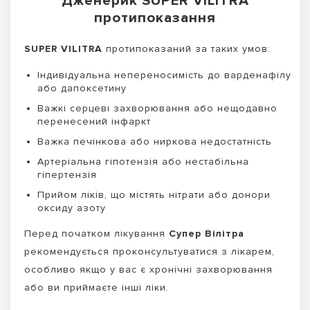
Дженерик SUPER VILITRA
протипоказання
SUPER VILITRA
протипоказаний за таких умов:
Індивідуальна непереносимість до варденафілу
або дапоксетину
Важкі серцеві захворювання або нещодавно
перенесений інфаркт
Важка печінкова або ниркова недостатність
Артеріальна гіпотензія або нестабільна
гіпертензія
Прийом ліків, що містять нітрати або донори
оксиду азоту
Перед початком лікування
Супер Вілітра
рекомендується проконсультуватися з лікарем,
особливо якщо у вас є хронічні захворювання
або ви приймаєте інші ліки.