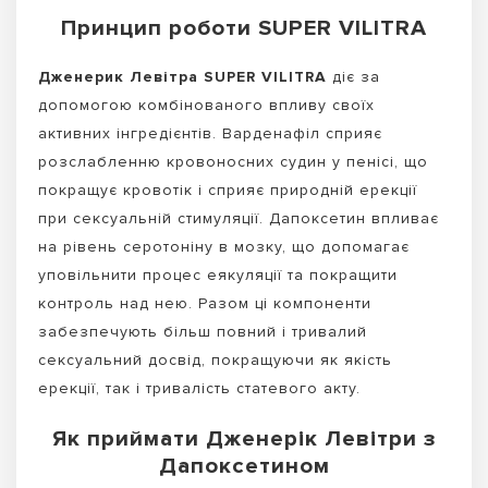
Принцип роботи SUPER VILITRA
Дженерик Левітра SUPER VILITRA
діє за
допомогою комбінованого впливу своїх
активних інгредієнтів. Варденафіл сприяє
розслабленню кровоносних судин у пенісі, що
покращує кровотік і сприяє природній ерекції
при сексуальній стимуляції. Дапоксетин впливає
на рівень серотоніну в мозку, що допомагає
уповільнити процес еякуляції та покращити
контроль над нею. Разом ці компоненти
забезпечують більш повний і тривалий
сексуальний досвід, покращуючи як якість
ерекції, так і тривалість статевого акту.
Як приймати Дженерік Левітри з
Дапоксетином