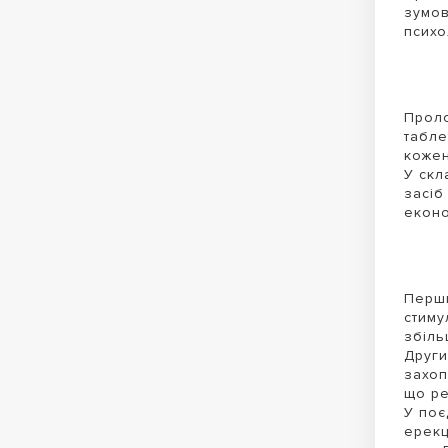
зумов
психо
Проло
табле
кожен
У скл
засіб
еконо
Перши
стиму
збіль
Други
захоп
що ре
У поє
ерекц