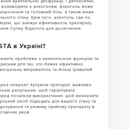
ання еректильної дисфункції, і дапоксетин,
ь взаємодіяти з алкоголем. Алкоголь може
аморочення та головний біль, а також може
ьного стану. Крім того, алкоголь сам по
яцією, що знижує ефективність препарату.
ання Супер Відаліста для досягнення
STA в Україні?
і мають проблеми з еректильною функцією та
рисним для тих, хто бажає ефективно
ксуальну витривалість та більш тривалий
через інтернет. Купуючи препарат, важливо
арною репутацією, щоб гарантувати
перед початком використання, щоб визначити
рський засіб підходить для вашого стану та
 дозування та режиму прийому препарату в
рігаючих умов.