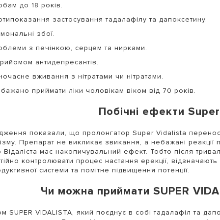
бам до 18 років.
отипоказання застосування тадалафілу та дапоксетину.
мональні збої.
облеми з печінкою, серцем та нирками.
прийомом антидепресантів.
ночасне вживання з нітратами чи нітратами.
бажано приймати ліки чоловікам віком від 70 років.
Побічні ефекти Super 
дження показали, що пролонгатор Super Vidalista перено
ізму. Препарат не викликає звикання, а небажані реакції 
 Відаліста має накопичувальний ефект. Тобто після трив
тійно контролювати процес настання ерекції, відзначають
дуктивної системи та помітне підвищення потенції.
Чи можна приймати SUPER VIDA
м SUPER VIDALISTA, який поєднує в собі тадалафіл та дап