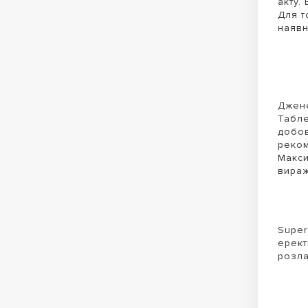
акту.
Для т
наявн
Джене
Табле
добов
реком
Макси
вираж
Super
ерект
розла