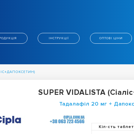
РОДУКЦІЯ
ІНСТРУКЦІЇ
ОПТОВІ ЦІНИ
АЛІС+ДАПОКСЕТИН)
SUPER VIDALISTA (Сіалі
Тадалафіл 20 мг + Дапок
Кіл-сть табле