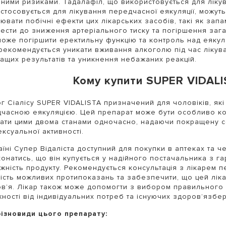
вними ризиками. Тадалафіл, що використовується для лікув
стосовується для лікування передчасної еякуляції, можут
ювати побічні ефекти цих лікарських засобів, такі як зап
ести до зниження артеріального тиску та погіршення загал
може погіршити еректильну функцію та контроль над еякул
рекомендується уникати вживання алкоголю під час лікув
ащих результатів та уникнення небажаних реакцій.
Кому купити SUPER VIDALI
г Сіалісу SUPER VIDALISTA призначений для чоловіків, як
часною еякуляцією. Цей препарат може бути особливо ко
ати цими двома станами одночасно, надаючи покращену се
ексуальної активності.
аїні Супер Відаліста доступний для покупки в аптеках та 
онатись, що він купується у надійного постачальника з г
жність продукту. Рекомендується консультація з лікарем 
ість можливих протипоказань та забезпечити, що цей ліка
в’я. Лікар також може допомогти з вибором правильного
ності від індивідуальних потреб та існуючих здоров’язбе
різновиди цього препарату: