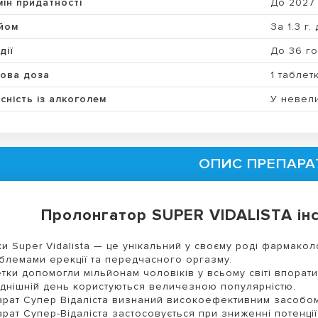
мін придатності
До 2027
йом
За 1.3 г.
дії
До 36 г
ова доза
1 таблет
сність із алкоголем
У невели
ОПИС ПРЕПАРА
Пролонгатор SUPER VIDALISTA інс
ки Super Vidalista — це унікальний у своєму роді фармако
блемами ерекції та передчасного оргазму.
тки допомогли мільйонам чоловіків у всьому світі впорати
днішній день користуються величезною популярністю.
рат Супер Відаліста визнаний високоефективним засобом
рат Супер-Відаліста застосовується при зниженні потенції 