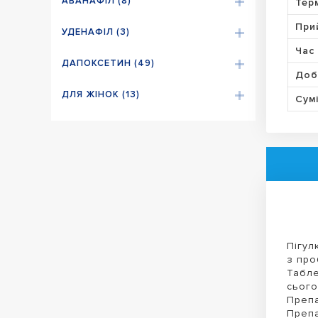
АВАНАФІЛ (8)
Тер
При
УДЕНАФІЛ (3)
Час 
ДАПОКСЕТИН (49)
Доб
ДЛЯ ЖІНОК (13)
Сумі
Пігул
з про
Табле
сього
Препа
Препа