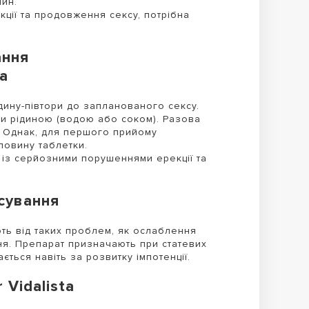
лин.
кції та продовження сексу, потрібна
ання
ta
дину-півтори до запланованого сексу.
чи рідиною (водою або соком). Разова
. Однак, для першого прийому
ловину таблетки.
із серйозними порушеннями ерекції та
сування
ають від таких проблем, як ослаблення
ня. Препарат призначають при статевих
ється навіть за розвитку імпотенції.
Vidalista