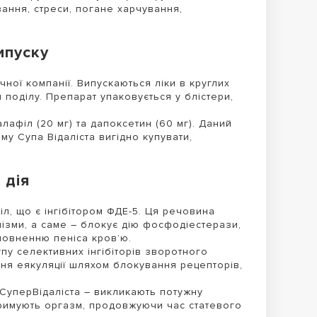
ання, стреси, погане харчування,
ипуску
чної компанії. Випускаються ліки в круглих
поділу. Препарат упаковується у блістери,
лафіл (20 мг) та дапоксетин (60 мг). Даний
ому Супа Відаліста вигідно купувати,
 дія
л, що є інгібітором ФДЕ-5. Ця речовина
нізми, а саме – блокує дію фосфодіестерази,
повненню пеніса кров’ю.
у селективних інгібіторів зворотного
ня еякуляції шляхом блокування рецепторів,
СуперВідаліста – викликають потужну
тримують оргазм, продовжуючи час статевого