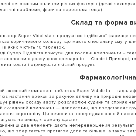
лені негативним впливом різних факторів (деякі захворюв
логічні проблеми, фізична перевтома тощо).
Склад та форма в
нгатор Super Vidalista є продукцією індійської фармацевти
тках коричневого кольору, що мають спеціальну смугу для 
 із яких містить 10 таблеток.
аді Супер Відаліста присутні два головні компоненти – тада
 є аналогом відразу двох препаратів — Сіаліс і Приліджі, т
мити кошти і отримувати якісний продукт.
Фармакологічна
й активний компонент таблеток Super Vidalista — тадалафі
лює настання ерекції за рахунок впливу на природні меха
шує рівень оксиду азоту, розслаблює судини та сприяє на
й складовий компонент — дапоксетин, що представляє груп
лення серотоніну. Ця речовина попереджає ранній настан
агують на викид «гормону щастя».
днанні ці два елементи дають неперевершений результат 
ію, що зберігається протягом доби та більше, а також за