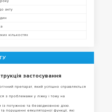
 року
 до акту
один
ка
ких кількостях
ТУ
трукція застосування
логічний препарат, який успішно справляється
ся з проблемами у ліжку і тому на
 із потужною та безвідмовною дією.
та порушенні еякуляторної функції, які