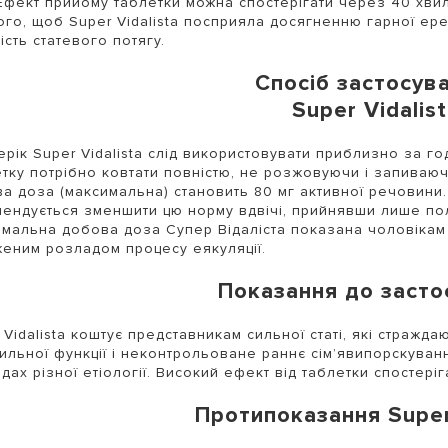
 Ефект прийому таблетки можна спостерігати через 40 хви
ого, щоб Super Vidalista посприяла досягненню гарної ере
ість статевого потягу.
Спосіб застосув
Super Vidalis
рік Super Vidalista слід використовувати приблизно за го
тку потрібно ковтати повністю, не розжовуючи і запиваю
а доза (максимальна) становить 80 мг активної речовини
ендується зменшити цю норму вдвічі, прийнявши лише по
мальна добова доза Супер Відаліста показана чоловікам 
еним розладом процесу еякуляції.
Показання до засто
 Vidalista коштує представникам сильної статі, які стражд
ильної функції і неконтрольоване раннє сім’явипорскуван
дах різної етіології. Високий ефект від таблетки спостеріга
Протипоказання Super 