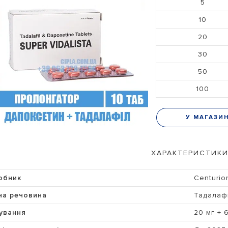
5
10
20
30
50
100
У МАГАЗИ
ХАРАКТЕРИСТИКИ
обник
Centurio
ча речовина
Тадалаф
ування
20 мг + 