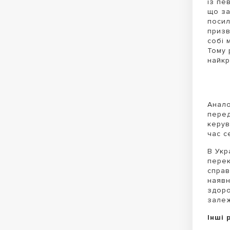
із пе
що за
посил
призв
собі 
Тому 
найкр
Анало
перед
керув
час с
В Укр
перек
справ
наявн
здоро
залеж
Інші 