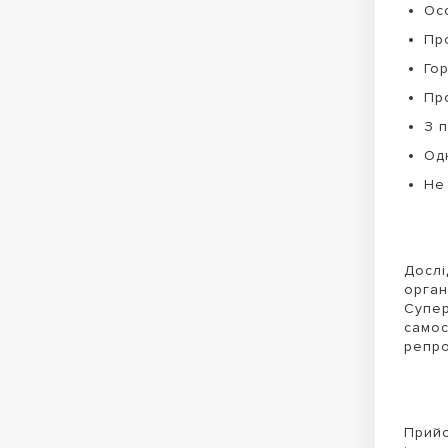
Осо
Пр
Гор
Пр
З 
Од
Не 
Дослі
орган
Супер
самос
репро
Прийо