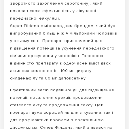
зворотного захоплення серотоніну), який
показав свою ефективність у лікуванні
передчасної еякуляції.
Super Fildena є міжнародним брендом, який був
випробуваний більш ніж 4 мільйонами чоловіків
у всьому світі. Препарат призначений для
підвищення потенції та усунення передчасного
сім’явипорскування у чоловіків. Головною
відмінністю препарату є одночасне вміст двох
активних компонентів: 100 мг цитрату
силденафілу та 60 мг дапоксетину.
Ефективний засіб подвійної дії для підвищення
потенції, посилення ерекції, продовження
статевого акту та продовження сексу. Цей
препарат дуже хороший як для лікування, так і
для профілактики проблем з еректильною
дисфункцією. Супер Філдена, який з’явився на