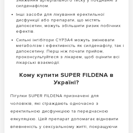
зниження артеріального тиску у поєднанні з
силденафілом.
Інші засоби для лікування еректильної
дисфункції або препарати, що містять
дапоксетин, можуть збільшити ризик побічних
ефектів.
Сильні інгібітори CYP3A4 можуть змінювати
метаболізм і ефективність як силденафілу, так і
дапоксетину. Перш ніж почати прийом,
проконсультуйтеся з лікарем, щоб оцінити всі
лікарські взаємодії.
Кому купити SUPER FILDENA в
Україні?
Пігулки SUPER FILDENA призначені для
чоловіків, які страждають одночасно з
еректильною дисфункцією та передчасною
еякуляцією. Цей препарат допомагає відновити
впевненість у сексуальному житті, покращуючи