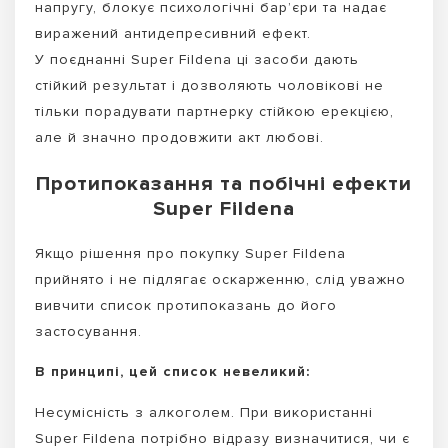
напругу, блокує психологічні бар’єри та надає
виражений антидепресивний ефект.
У поєднанні Super Fildena ці засоби дають
стійкий результат і дозволяють чоловікові не
тільки порадувати партнерку стійкою ерекцією,
але й значно продовжити акт любові.
Протипоказання та побічні ефекти
Super Fildena
Якщо рішення про покупку Super Fildena
прийнято і не підлягає оскарженню, слід уважно
вивчити список протипоказань до його
застосування.
В принципі, цей список невеликий:
Несумісність з алкоголем. При використанні
Super Fildena потрібно відразу визначитися, чи є