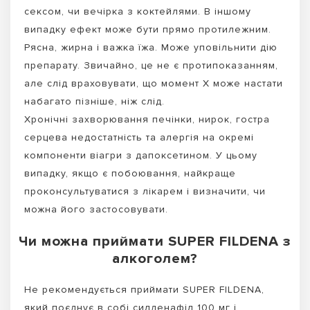
сексом, чи вечірка з коктейлями. В іншому
випадку ефект може бути прямо протилежним.
Рясна, жирна і важка їжа. Може уповільнити дію
препарату. Звичайно, це не є протипоказанням,
але слід враховувати, що момент Х може настати
набагато пізніше, ніж слід.
Хронічні захворювання печінки, нирок, гостра
серцева недостатність та алергія на окремі
компоненти віагри з дапоксетином. У цьому
випадку, якщо є побоювання, найкраще
проконсультуватися з лікарем і визначити, чи
можна його застосовувати.
Чи можна приймати SUPER FILDENA з
алкоголем?
Не рекомендується приймати SUPER FILDENA,
який поєднує в собі силденафіл 100 мг і