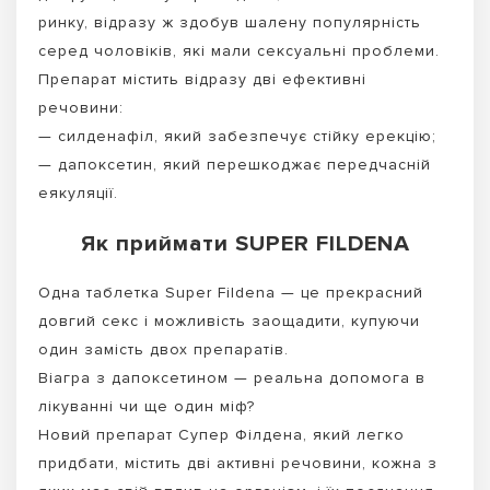
ринку, відразу ж здобув шалену популярність
серед чоловіків, які мали сексуальні проблеми.
Препарат містить відразу дві ефективні
речовини:
— силденафіл, який забезпечує стійку ерекцію;
— дапоксетин, який перешкоджає передчасній
еякуляції.
Як приймати SUPER FILDENA
Одна таблетка Super Fildena — це прекрасний
довгий секс і можливість заощадити, купуючи
один замість двох препаратів.
Віагра з дапоксетином — реальна допомога в
лікуванні чи ще один міф?
Новий препарат Супер Філдена, який легко
придбати, містить дві активні речовини, кожна з