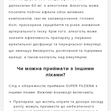
дапоксетин 60 мг, з алкоголем. Алкоголь може
посилити побічні ефекти обох активних
компонентів, такі як запаморочення, головні
болі, прискорене серцебиття та різке зниження
артеріального тиску. Крім того, алкоголь може
знизити ефективність препарату у лікуванні
еректильної дисфункції та передчасної еякуляції,
що зменшує ймовірність досягнення та підтримки
ерекції, а також контроль над еякуляцією.
Чи можна приймати з іншими
ліками?
Слід з обережністю приймати SUPER FILDENA з
іншими ліками. Важливі взаємодії включають:
Препарати, що містять нітрати та донори оксиду
азоту, можуть призвести до небезпечного