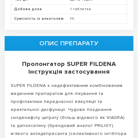
Добова доза
1 таблетка
Сумісність із алкоголем
Ні
ОПИС ПРЕПАРАТУ
Пролонгатор SUPER FILDENA
інструкція застосування
SUPER FILDENA є надефективним комбінованим
медичним препаратом для лікування та
профілактики передчасної еякуляції та
еректильної дисфункції. Чудове поєднання
силденафілу цитрату (більш відомого як VIAGRA)
та дапоксетину (брендовий аналог PRILIGY),
м’якого антидепресанта (селективного інгібітора