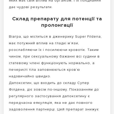
яких має свій вплив на організм, і їх поєднання
дає чудові результати.
Склад препарату для потенції та
пролонгації
Віагра, що міститься в дженерику Super Fildena,
має потужний вплив на гладкі м’язи,
розслабляючи їх і посилюючи кровотік. Таким
чином, при сексуальному бажанні всі судини в
статевому члені функціонують нормально, а
печеристі тіла заповнюються кров’ю
надзвичайно швидко.
Дапоксетин, що входить до складу Супер
Філдена, діє зовсім по-іншому. Показанням до
регулярного застосування дапоксетину є
передчасна еякуляція, яка не дає повного
задоволення партнерці. Цей препарат знижує