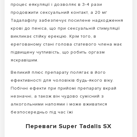
процес еякуляції і дозволяє в 3-4 рази
продовжити сексуальний контакт, а 20 мг
Тадалафілу забезпечує посилене надходження
крові до пеніса, що при сексуальній стимуляції
викликає стійку ерекцію. Крім того, в
ерегованому стані голова статевого члена має
підвищену чутливість, що робить оргазм
яскравішим.
Великий плюс препарату полягає в його
ефективності для чоловіків будь-якого віку.
Побічні ефекти при прийомі препарату вкрай
незначні, а також він чудово сумісний з
алкогольними напоями і може вживатися
безпосередньо під час їжі
Переваги Super Tadalis SX