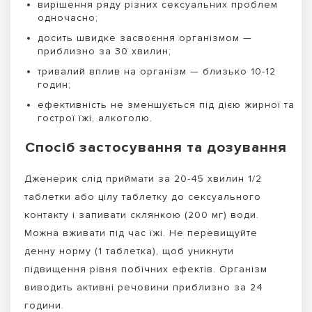
вирішення ряду різних сексуальних проблем
одночасно;
досить швидке засвоєння організмом —
приблизно за 30 хвилин;
тривалий вплив на організм — близько 10-12
годин;
ефективність не зменшується під дією жирної та
гострої їжі, алкоголю.
Спосіб застосування та дозування
Дженерик слід приймати за 20-45 хвилин 1/2
таблетки або цілу таблетку до сексуального
контакту і запивати склянкою (200 мг) води.
Можна вживати під час їжі. Не перевищуйте
денну норму (1 таблетка), щоб уникнути
підвищення рівня побічних ефектів. Організм
виводить активні речовини приблизно за 24
години.