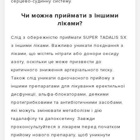
серцево-судинну систему.
Чи можна приймати з іншими
ліками?
Слід з обережністю приймати SUPER TADALIS SX
з іншими ліками. Важливо уникати поєднання з
ліками, що містять нітрати або донори оксиду
азоту, оскільки це може призвести до
критичного зниження артеріального тиску.
Також слід уникати одночасного прийому з
іншими препаратами для лікування еректильної
дисфункції, альфа-блокаторами, деякими
протигрибковими та антибіотичними засобами,
які можуть змінювати метаболізм і дію
тадалафілу та дапоксетину. Завжди
проконсультуйтеся з лікарем перед початком
прийому нового препарату, щоб уникнути