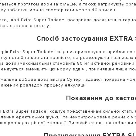
гається протягом доби та більше, а також затримують орг
му таблетки можна спостерігати через 40 хвилин.
ого, щоб Extra Super Tadadel посприяла досягненню гарної
ість статевого потягу.
Спосіб застосування EXTRA
рік Extra Super Tadadel слід використовувати приблизно 
тку потрібно ковтати повністю, не розжовуючи і запиваю
а доза (максимальна) становить 80 мг активної речовини
ендується зменшити цю норму вдвічі, прийнявши лише по
мальна добова доза Екстра Супер Тададел показана чоло
раженим розладом процесу еякуляції.
Показання до засто
и Extra Super Tadadel коштує представникам сильної статі, 
лення еректильної функції та неконтрольоване раннє сім
вих розладах різної етіології. Високий ефект від таблетки 
Протипоказання EXTRA S