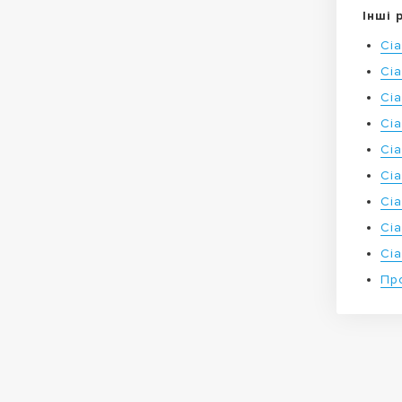
Інші 
Сіа
Сі
Сі
Сі
Сі
Сі
Сі
Сі
Сі
Пр