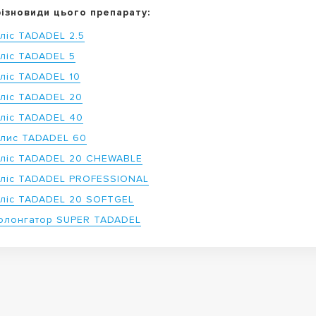
різновиди цього препарату:
ліс TADADEL 2.5
аліс TADADEL 5
аліс TADADEL 10
аліс TADADEL 20
аліс TADADEL 40
алис TADADEL 60
аліс TADADEL 20 CHEWABLE
аліс TADADEL PROFESSIONAL
аліс TADADEL 20 SOFTGEL
олонгатор SUPER TADADEL