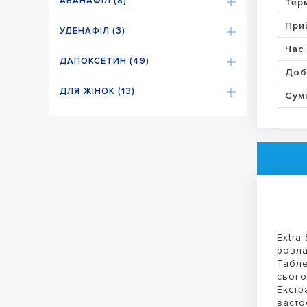
АВАНАФІЛ (8)
Тер
При
УДЕНАФІЛ (3)
Час 
ДАПОКСЕТИН (49)
Доб
ДЛЯ ЖІНОК (13)
Сумі
Extra
розла
Табле
сього
Екстр
засто