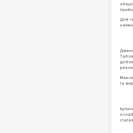
збері
прийо
Для т
наявн
Джене
Табле
добов
реком
Макси
та ви
Купит
ослаб
стате