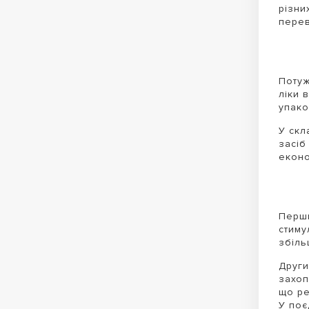
різни
перев
Потуж
ліки 
упако
У скл
засіб
еконо
Перши
стиму
збіль
Други
захоп
що ре
У поє