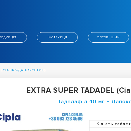
РОДУКЦІЯ
ІНСТРУКЦІЇ
ОПТОВІ ЦІНИ
 (СІАЛІС+ДАПОКСЕТИН)
EXTRA SUPER TADADEL (Сіа
Тадалафіл 40 мг + Дапок
Кіл-сть табле