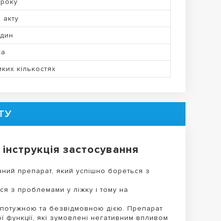
 року
о акту
один
ка
ких кількостях
ТУ
нструкція застосування
чний препарат, який успішно бореться з
ся з проблемами у ліжку і тому на
потужною та безвідмовною дією. Препарат
ї функції, які зумовлені негативним впливом