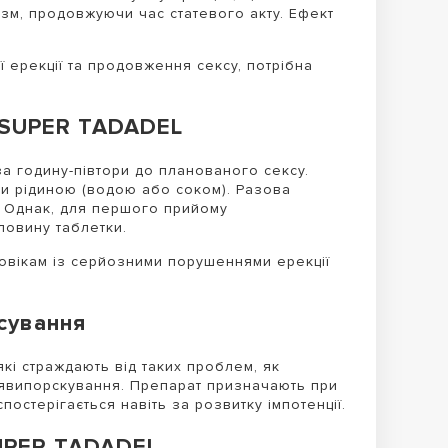
азм, продовжуючи час статевого акту. Ефект
 ерекції та продовження сексу, потрібна
 SUPER TADADEL
за годину-півтори до планованого сексу.
чи рідиною (водою або соком). Разова
. Однак, для першого прийому
ловину таблетки.
вікам із серйозними порушеннями ерекції
сування
які страждають від таких проблем, як
’явипорскування. Препарат призначають при
спостерігається навіть за розвитку імпотенції.
UPER TADADEL