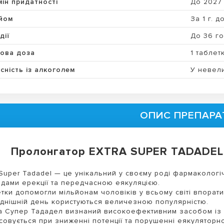
мін придатності
До 2027
йом
За 1 г. д
дії
До 36 г
ова доза
1 таблет
сність із алкоголем
У невели
ОПИС ПРЕПАРА
Пролонгатор EXTRA SUPER TADADEL і
 Super Tadadel — це унікальний у своєму роді фармакологі
дами ерекції та передчасною еякуляцією.
тки допомогли мільйонам чоловіків у всьому світі впорати
днішній день користуються величезною популярністю.
а Супер Тададел визнаний високоефективним засобом із 
совується при зниженні потенції та порушенні еякуляторно