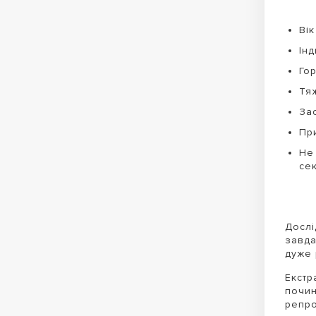
Вік
Ін
Го
Тяж
За
При
Не
сек
Дослі
завда
дуже 
Екстр
почин
репро