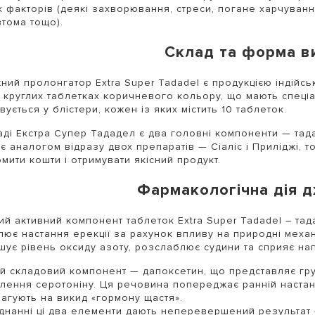
х факторів (деякі захворювання, стреси, погане харчуванн
тома тощо).
Склад та форма в
ний пролонгатор Extra Super Tadadel є продукцією індійсь
в круглих таблетках коричневого кольору, що мають спеціа
вується у блістери, кожен із яких містить 10 таблеток.
аді Екстра Супер Тададел є два головні компоненти — тадал
 є аналогом відразу двох препаратів — Сіаліс і Приліджі, т
мити кошти і отримувати якісний продукт.
Фармакологічна дія 
й активний компонент таблеток Extra Super Tadadel – тада
лює настання ерекції за рахунок впливу на природні меха
шує рівень оксиду азоту, розслаблює судини та сприяє на
й складовий компонент — дапоксетин, що представляє груп
лення серотоніну. Ця речовина попереджає ранній настан
агують на викид «гормону щастя».
днанні ці два елементи дають неперевершений результат 