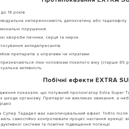
 до 18 років.
дивідуальна непереносимість дапоксетину або тадалафілу.
рмональні порушення.
кі хвороби печінки, серця та нирок.
стосування антидепресантів.
йом препаратів з нітратами чи нітратами.
 призначаються ліки чоловікам похилого віку (старше 65 р
суальна активність.
Побічні ефекти EXTRA S
дження показали, що потужний пролонгатор Extra Super T
є шкоди організму. Препарат не викликає звикання, а неб
рідко.
а Супер Тададел має накопичувальний ефект. Тобто після
ають самостійно контролювати процес настання ерекції, в
дуктивної системи та помітне підвищення потенції.