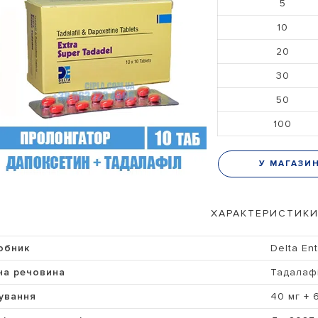
5
10
20
30
50
100
У МАГАЗИ
ХАРАКТЕРИСТИКИ
обник
Delta Ent
ча речовина
Тадалаф
ування
40 мг + 