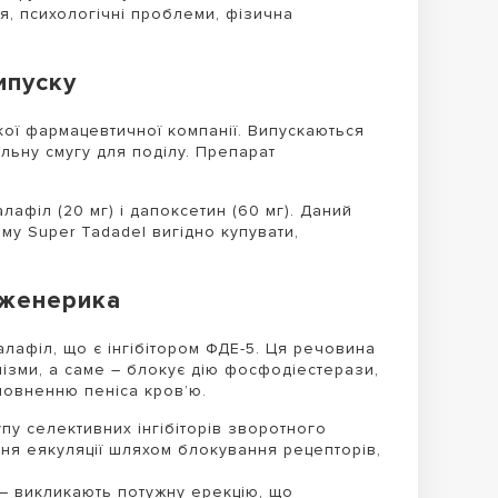
я, психологічні проблеми, фізична
ипуску
кої фармацевтичної компанії. Випускаються
льну смугу для поділу. Препарат
афіл (20 мг) і дапоксетин (60 мг). Даний
ому Super Tadadel вигідно купувати,
дженерика
лафіл, що є інгібітором ФДЕ-5. Ця речовина
нізми, а саме – блокує дію фосфодіестерази,
повненню пеніса кров’ю.
у селективних інгібіторів зворотного
ня еякуляції шляхом блокування рецепторів,
– викликають потужну ерекцію, що