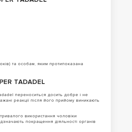
оків) та особам, яким протипоказана
UPER TADADEL
adadel переноситься досить добре і не
ажані реакції після його прийому виникають
 тривалого використання чоловіки
ідзначають покращення діяльності органів