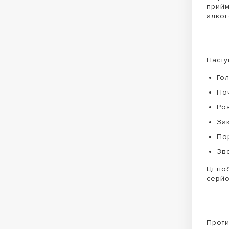
прийм
алког
Насту
Го
По
Ро
За
По
Зв
Ці по
серйо
Проти