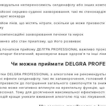
дивідуальна непереносимість силденафілу або інших комп
рйозні серцево-судинні захворювання, такі як стенокардія
фаркт міокарда
ийом ліків, що містять нітрати, оскільки це може призвес
ку
компенсаційні захворювання печінки та нирок
амнез або стан приапізму, що його розвиває
 початком прийому ДЕЛГРА PROFESSIONAL важливо прокон
епарат безпечний, враховуючи ваше здоров’я та інші ліки,
Чи можна приймати DELGRA PROFE
тки DELGRA PROFESSIONAL з алкоголем не рекомендуєтьс
ні ефекти силденафілу, такі як запаморочення, головний б
призвести до погіршення загального самопочуття та зниже
олю може негативно вплинути на еректильну функцію, що 
сіонал. Тому для досягнення максимальної ефективності
одій краще уникати вживання алкоголю під час лікування.