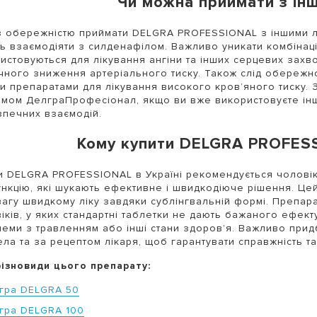
Чи можна приймати з ін
з обережністю приймати DELGRA PROFESSIONAL з іншими лі
ь взаємодіяти з силденафілом. Важливо уникати комбінації
истовуються для лікування ангіни та інших серцевих захв
чного зниження артеріального тиску. Також слід обережн
и препаратами для лікування високого кров’яного тиску.
мом ДелграПрофесіонал, якщо ви вже використовуєте інші
печних взаємодій.
Кому купити DELGRA PROFESS
и DELGRA PROFESSIONAL в Україні рекомендується чоловік
нкцію, які шукають ефективне і швидкодіюче рішення. Цей 
агу швидкому ліку завдяки сублінгвальній формі. Препар
іків, у яких стандартні таблетки не дають бажаного ефек
еми з травленням або інші стани здоров’я. Важливо прид
ла та за рецептом лікаря, щоб гарантувати справжність т
різновиди цього препарату:
агра DELGRA 50
агра DELGRA 100