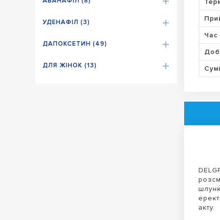
АВАНАФІЛ (8)
Тер
При
УДЕНАФІЛ (3)
Час 
ДАПОКСЕТИН (49)
Доб
ДЛЯ ЖІНОК (13)
Сумі
DELGR
розсм
шлунк
ерект
акту.