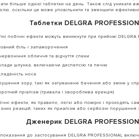
ати більше однієї таблетки на день. Також слід уникати вж
олю, оскільки це може уповільнити та зменшити ефективні
Таблетки DELGRA PROFESSIONA
пні побічні ефекти можуть виникнути при прийомі DELGRA
ловний біль і запаморочення
червоніння обличчя та відчуття спеки
злади шлунка, включаючи диспепсію та печію
кладеність носа
рушення зору, такі як затуманене бачення або зміни у спр
оротний пріапізм (тривала і хвороблива ерекція)
бічні ефекти, як правило, легкі або помірні і проходять с
зних реакцій, таких як приапізм або серйозні порушення з
Дженерик DELGRA PROFESSION
показання до застосування DELGRA PROFESSIONAL включ