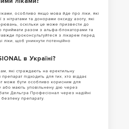
шими ліками?
ками, особливо якщо мова йде про ліки, які
 з нітратами та донорами оксиду азоту, які
орювань, оскільки це може призвести до
о приймати разом з альфа-блокаторами та
 Завжди проконсультуйтеся з лікарем перед
 ліки, щоб уникнути потенційно
IONAL в Україні?
ам, які страждають на еректильну
препарат підходить для тих, хто віддає
ат може бути особливо корисним для
ту або мають уповільнену дію через
бати Дельгра Професіонал через надійні
а безпеку препарату.