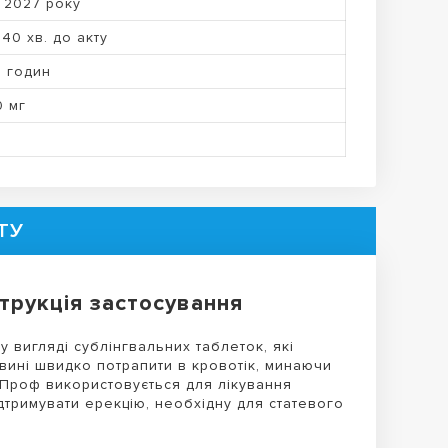
 2027 року
 40 хв. до акту
6 годин
0 мг
ТУ
трукція застосування
вигляді сублінгвальних таблеток, які
вині швидко потрапити в кровотік, минаючи
 Проф використовується для лікування
ідтримувати ерекцію, необхідну для статевого