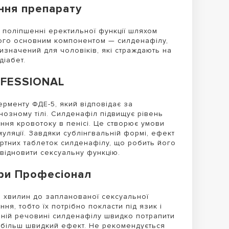
ння препарату
поліпшенні еректильної функції шляхом
ого основним компонентом — силденафілу,
ризначений для чоловіків, які страждають на
діабет.
OFESSIONAL
рменту ФДЕ-5, який відповідає за
озному тілі. Силденафіл підвищує рівень
ння кровотоку в пенісі. Це створює умови
муляції. Завдяки сублінгвальній формі, ефект
ртних таблеток силденафілу, що робить його
 відновити сексуальну функцію.
ри Професіонал
 хвилин до запланованої сексуальної
ня, тобто їх потрібно покласти під язик і
вній речовині силденафілу швидко потрапити
 більш швидкий ефект. Не рекомендується