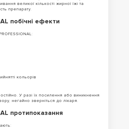
ивання великої кількості жирної їжі та
сть препарату.
L побічні ефекти
 PROFESSIONAL:
ийнятті кольорів
амостійно. У разі їх посилення або виникнення
ору, негайно зверніться до лікаря.
AL протипоказання
ають: