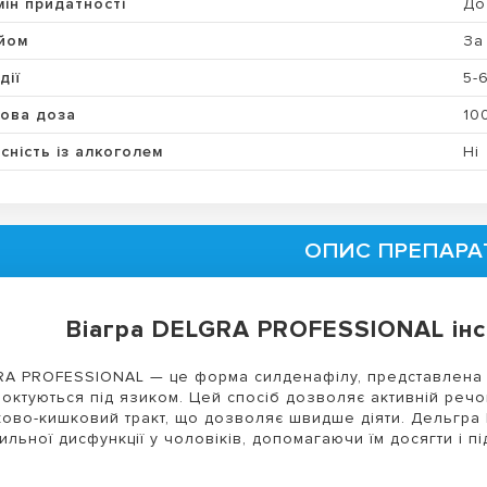
мін придатності
До
йом
За
дії
5-
ова доза
10
сність із алкоголем
Ні
ОПИС ПРЕПАРА
Віагра DELGRA PROFESSIONAL інс
A PROFESSIONAL — це форма силденафілу, представлена у 
октуються під язиком. Цей спосіб дозволяє активній речо
ово-кишковий тракт, що дозволяє швидше діяти. Дельгра
ильної дисфункції у чоловіків, допомагаючи їм досягти і п