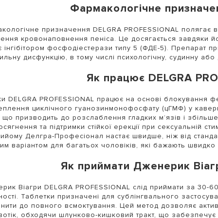
Фармакологічне призначе
кологічне призначення DELGRA PROFESSIONAL полягає в 
ення кровонаповнення пеніса. Це досягається завдяки й
є інгібітором фосфодіестерази типу 5 (ФДЕ-5). Препарат п
ильну дисфункцію, в тому числі психологічну, судинну або 
Як працює DELGRA PR
ки DELGRA PROFESSIONAL працює на основі блокування фе
плення циклічного гуанозинмонофосфату (цГМФ) у каверн
 що призводить до розслаблення гладких м’язів і збільше
осягнення та підтримки стійкої ерекції при сексуальній сти
рийому Делгра-Професіонал настає швидше, ніж від станда
им варіантом для багатьох чоловіків, які бажають швидко
Як приймати Дженерик Віаг
рик Віагри DELGRA PROFESSIONAL слід приймати за 30-60
ності. Таблетки призначені для сублінгвального застосуван
нити до повного всмоктування. Цей метод дозволяє акти
вотік, обходячи шлунково-кишковий тракт, що забезпечує