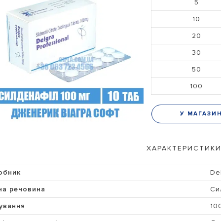
5
10
20
30
50
100
У МАГАЗИ
ХАРАКТЕРИСТИКИ
обник
De
ча речовина
Си
ування
10