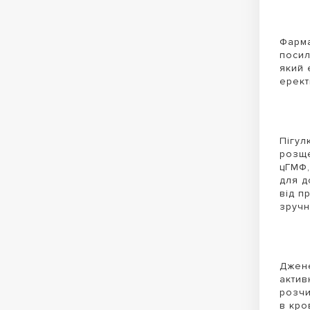
Фарма
посил
який 
ерект
Пігул
розще
цГМФ,
для д
від п
зручн
Джене
актив
розчи
в кро