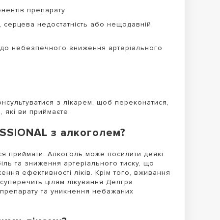
онентів препарату
, серцева недостатність або нещодавній
ти до небезпечного зниження артеріального
сультуватися з лікарем, щоб переконатися,
 які ви приймаєте.
SSIONAL з алкоголем?
я приймати. Алкоголь може посилити деякі
іль та зниження артеріального тиску, що
ння ефективності ліків. Крім того, вживання
суперечить цілям лікування Делгра
 препарату та уникнення небажаних