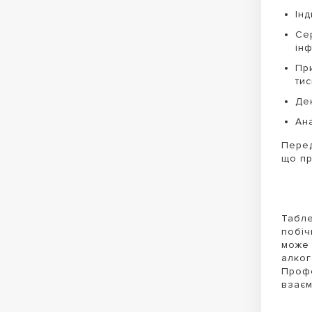
Ін
Се
ін
Пр
тис
Де
Ан
Перед
що пр
Табле
побіч
може 
алког
Профе
взаєм