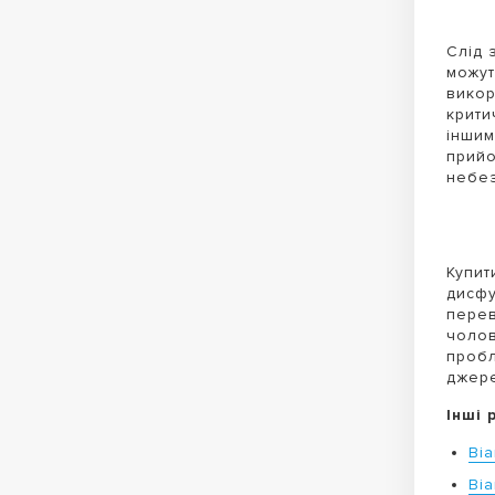
Слід 
можут
викор
крити
іншим
прийо
небез
Купит
дисфу
перев
чолов
пробл
джере
Інші 
Ві
Ві