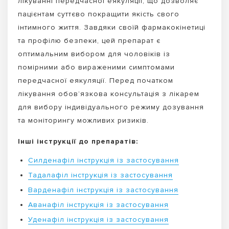
лікуванні передчасної еякуляції, що дозволяє
пацієнтам суттєво покращити якість свого
інтимного життя. Завдяки своїй фармакокінетиці
та профілю безпеки, цей препарат є
оптимальним вибором для чоловіків із
помірними або вираженими симптомами
передчасної еякуляції. Перед початком
лікування обов’язкова консультація з лікарем
для вибору індивідуального режиму дозування
та моніторингу можливих ризиків.
Інші інструкції до препаратів:
Силденафіл інструкція із застосування
Тадалафіл інструкція із застосування
Варденафіл інструкція із застосування
Аванафіл інструкція із застосування
Уденафіл інструкція із застосування