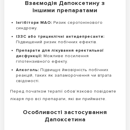
Взаємодія Дапоксетину з
іншими препаратами
Інгібітори МАО:
Ризик серотонінового
синдрому.
ІЗЗС або трициклічні антидепресанти:
Підвищений ризик побічних ефектів.
Препарати для лікування еректильної
дисфункції:
Можливе посилення
гіпотензивного ефекту.
Алкоголь:
Підвищує ймовірність побічних
реакцій, таких як запаморочення чи втрата
свідомості.
Перед початком терапії обов’язково повідомте
лікаря про всі препарати, які ви приймаєте.
Особливості застосування
Дапоксетина