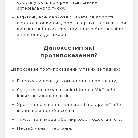
сухість у роті, помірне підвищення
артеріального тиску.
Рідкісні, але серйозні:
Втрата свідомості,
серотоніновий синдром, алергічні реакції. При
виникненні таких симптомів потрібне негайне
звернення до лікаря.
Дапоксетин які
протипоказання?
Дапоксетин протипоказаний у таких випадках:
Гіперчутливість до компонентів препарату;
Супутнє застосування інгібіторів МАО або
інших антидепресантів;
Хронічна серцева недостатність, аритмії або
ішемічна хвороба серця;
Тяжка печінкова або ниркова недостатність;
Нестабільна гіпертонія.