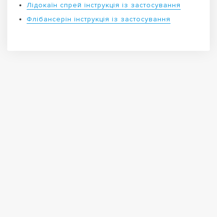
Лідокаїн спрей інструкція із застосування
Флібансерін інструкція із застосування