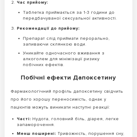
Час прийому:
Таблетка приймається за 1-3 години до
передбачуваної сексуальної активності.
Рекомендації до прийому:
Препарат слід приймати перорально,
запиваючи склянкою води.
Уникайте одночасного вживання з
алкоголем для мінімізації ризику
побічних ефектів.
Побічні ефекти Дапоксетину
Фармакологічний профіль дапоксетину свідчить
про його хорошу переносимість, однак у
пацієнтів можуть виникати наступні реакції:
Часті:
Нудота, головний біль, діарея, легке
запаморочення.
Менш поширені:
Тривожність, порушення сну,