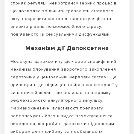
сприяє регуляції нейротрансмітерних процесів,
що дозволяє збільшити тривалість статевого
акту, покращити контроль над еякуляцією та
знизити рівень психоемоційного стресу,
пов’язаного із сексуальними дисфункціями.
Механізм дії Дапоксетина
Молекула дапоксетину діє через специфічний
механізм блокування зворотного захоплення
серотоніну у центральній нервовій системі. Це
призводить до підвищення його концентрації у
синаптичній щілині, що впливає на затримку
рефлекторного еякуляторного імпульсу.
Фармакокінетичні властивості препарату
забезпечують його швидке всмоктування та
виведення, що робить дапоксетин ідеальним
вибором для «прийому за необхідності».